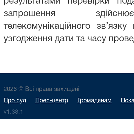
результатами перевірки под
запрошення здійсню
телекомунікаційного зв’язку
узгодження дати та часу прове
2026 © Всі права захищені
Про суд
Прес-центр
Громадянам
Пока
v1.38.1