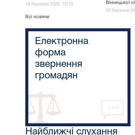
Вінницької о
16 березня 2026, 15:13
05 березня 20
Всі новини
Електронна
форма
звернення
громадян
Найближчі слухання