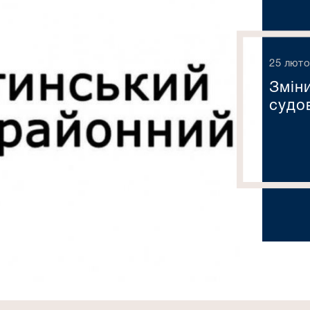
25 люто
Змін
судо