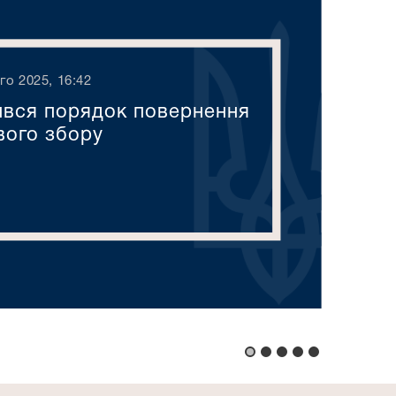
го 2025, 16:42
ився порядок повернення
вого збору