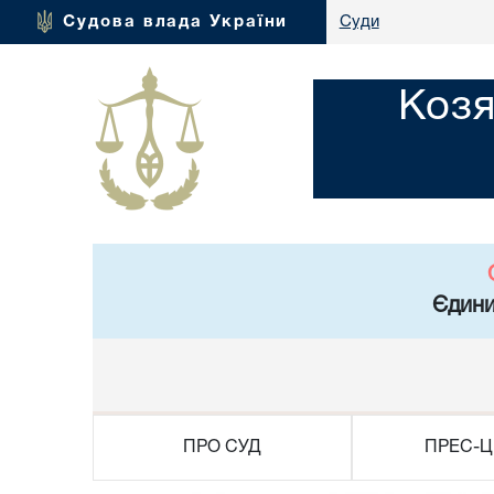
Судова влада України
Суди
Козя
Єдини
ПРО СУД
ПРЕС-Ц