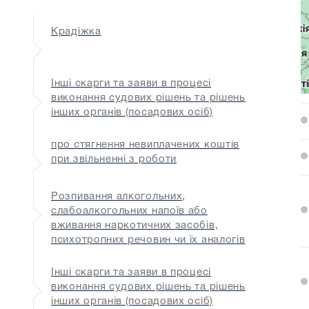
Крадіжка
Інші скарги та заяви в процесі
виконання судових рішень та рішень
інших органів (посадових осіб)
про стягнення невиплачених коштів
при звільненні з роботи
Розпивання алкогольних,
слабоалкогольних напоїв або
вживання наркотичних засобів,
психотропних речовин чи їх аналогів
Інші скарги та заяви в процесі
виконання судових рішень та рішень
інших органів (посадових осіб)