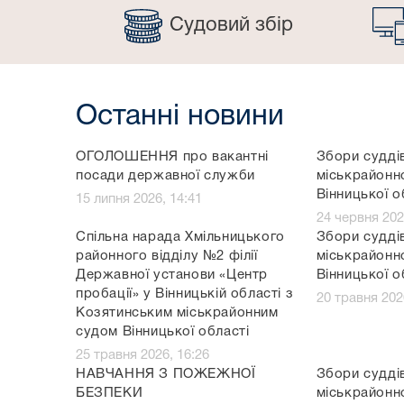
Судовий збір
Останні новини
ОГОЛОШЕННЯ про вакантні
Збори судді
посади державної служби
міськрайонн
Вінницької о
15 липня 2026, 14:41
24 червня 202
Спільна нарада Хмільницького
Збори судді
районного відділу №2 філії
міськрайонн
Державної установи «Центр
Вінницької о
пробації» у Вінницькій області з
20 травня 202
Козятинським міськрайонним
судом Вінницької області
25 травня 2026, 16:26
НАВЧАННЯ З ПОЖЕЖНОЇ
Збори судді
БЕЗПЕКИ
міськрайонн