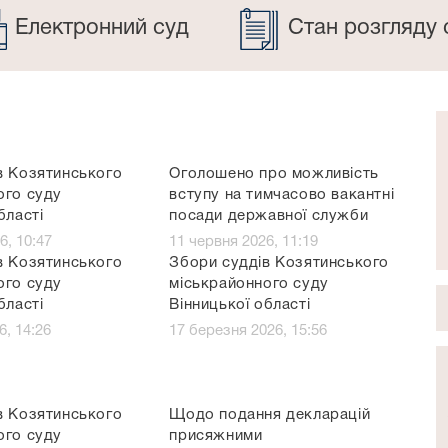
Електронний суд
Стан розгляду 
в Козятинського
Оголошено про можливість
ого суду
вступу на тимчасово вакантні
бласті
посади державної служби
6, 10:47
11 червня 2026, 11:19
в Козятинського
Збори суддів Козятинського
ого суду
міськрайонного суду
бласті
Вінницької області
6, 14:26
17 березня 2026, 15:56
в Козятинського
Щодо подання декларацій
ого суду
присяжними