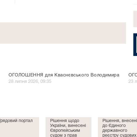
ОГОЛОШЕННЯ для Кваснєвського Володимира
ОГ
28 липня 2026, 09:35
23 л
Урядовий портал
Рішення щодо
Рішення, внесен
України, винесені
до Єдиного
Європейським
державного
судом з прав
реєстру судових