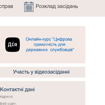
справ
Розклад засідань
Попередній
Наступний
Участь у відеозасіданні
Контактні дані
Адреса:
Веб-сайт: