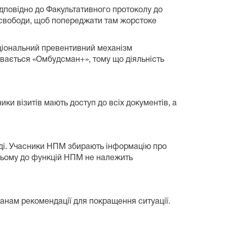
ідповідно до Факультативного протоколу до
несвободи, щоб попереджати там жорстоке
аціональний превентивний механізм
вається «Омбудсман+», тому що діяльність
ки візитів мають доступ до всіх документів, а
вді. Учасники НПМ збирають інформацію про
 цьому до функцій НПМ не належить
анам рекомендації для покращення ситуації.