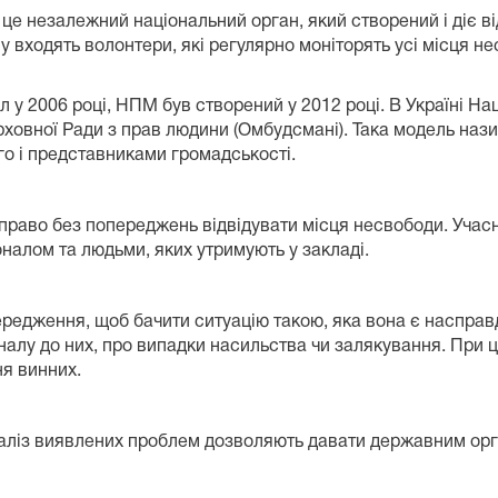
це незалежний національний орган, який створений і діє в
у входять волонтери, які регулярно моніторять усі місця 
 у 2006 році, НПМ був створений у 2012 році. В Україні Н
овної Ради з прав людини (Омбудсмані). Така модель нази
о і представниками громадськості.
право без попереджень відвідувати місця несвободи. Учасни
налом та людьми, яких утримують у закладі.
ередження, щоб бачити ситуацію такою, яка вона є наспра
алу до них, про випадки насильства чи залякування. При
я винних.
наліз виявлених проблем дозволяють давати державним орг