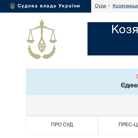
Козятинськ
Судова влада України
Суди
•
Козя
Єдини
ПРО СУД
ПРЕС-Ц