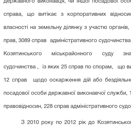
державного виконавця, чи іншої посадової осо
справа, що витікає з корпоративних відноси
власності на земельну ділянку з участю органів
прав, 3089 справ
адміністративного судочинства
Козятинського
міськрайонного
суду
зн
судочинства ,
із яких 25 справ по спорам,
що в
12 справ
щодо оскарження дій або бездіяльно
посадової особи державної виконавчої служби, 
правовідносин, 228 справ адміністративного судо
З 2010 року по 2012 рік до Козятинсько