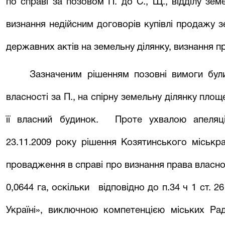
по справі за позовом П. до С., Щ., відділу земе
визнання недійсним договорів купівлі продажу з
державних актів на земельну ділянку, визнання пр
Зазначеним рішенням позовні вимоги бул
власності за П., на спірну земельну ділянку площ
її власний будинок.
Проте ухвалою апеляці
23.11.2009 року рішення Козятинського міськр
провадження в справі про визнання права власнос
0,0644 га, оскільки
відповідно до п.34 ч 1 ст. 26
Україні», виключною компетенцією міських Ра