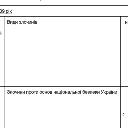
09 рік
Види злочинів
н
.
Злочини проти основ національної безпеки України
-