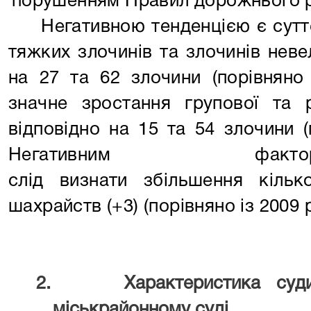
порушенням Правил дорожнього р
Негативною тенденцією є сутт
тяжких злочинів та злочинів неве
на 27 та 62 злочини (порівняно
значне зростання групової та р
відповідно на 15 та 54 злочини (
Негативним фак
слід визнати збільшення кілько
шахрайств (+3) (порівняно із 2009 
2.
Характеристика суд
міськрайонному суді.