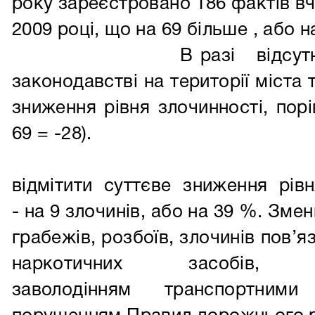
року зареєстровано 186 фактів вч
2009 році, що на 69 більше , або 
В разі відсут
законодавстві на території міста 
зниження рівня злочинності, порі
69 = -28).
Сл
відмітити суттєве зниження рівн
- на 9 злочинів, або на 39 %. Зме
грабежів, розбоїв, злочинів пов’я
наркотичних засобів, 
заволодінням транспортними