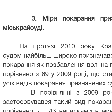
3. Міри покарання призн
міськрайсуді.
На протязі 2010 року Козят
судом найбільш широко призначавс
покарання як позбавлення волі на 
порівняно з 69 у 2009 році, що с
усіх видів покарання призначених с
В порівнянні з 2009 роком
застосовувався такий вид покара
порівняно з 43 випадками в мин