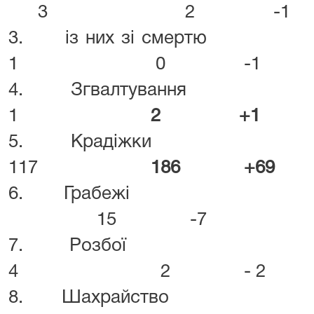
3 2 -1
3. із них 
1 0 -1
4. Згвал
1
2 +1
5. Кра
117
186 +69
6. Граб
15 -7
7. Ро
4 2 - 2
8. Шахрай