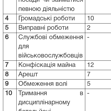
посади чи займатися
певною діяльністю
4
Громадські роботи
10
5
Виправні роботи
2
6
Службові обмеження
-
для
військовослужбовців
7
Конфіскація майна
12
8
Арешт
7
9
Обмеження волі
5
10
Тримання в
-
дисциплінарному