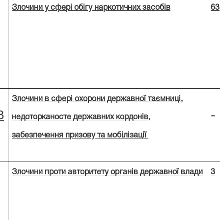
Злочини у сфері обігу наркотичних засобів
63
Злочини в сфері охорони державної таємниці,
3
-
недоторканосте державних кордонів,
забезпечення призову та мобілізації
Злочини проти авторитету органів державної влади
3