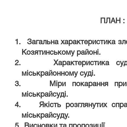
ПЛАН :
1.
Загальна характеристика зло
Козятинському районі.
2.
Характеристика су
міськрайонному суді.
3.
Міри покарання при
міськрайсуді.
4.
Якість розглянутих сп
міськрайсуду.
5.
Висновки та пропозиції.