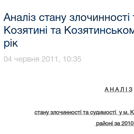
Аналіз стану злочинності 
Козятині та Козятинськом
рік
04 червня 2011, 10:35
А Н А Л I З
стану злочинності та судимості у м. 
районі за 20
1