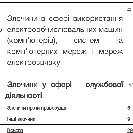
--
Злочини в сфері використання
5
електрообчислювальних машин
(комп’ютерів), систем та
комп’ютерних мереж і мереж
електрозвязку
Злочини у сфері службової
1
діяльності
Злочини проти правосуддя
6
Інші злочини
9
Всього
29