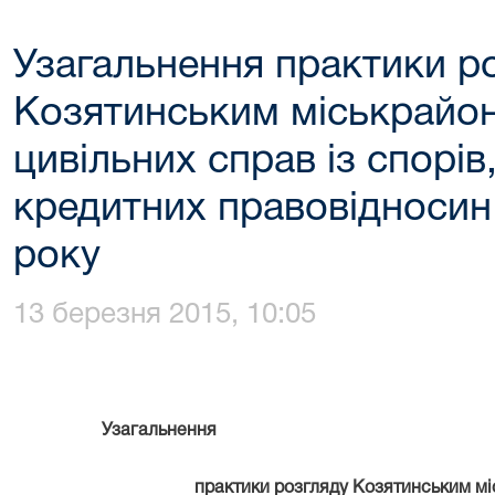
Узагальнення практики р
Козятинським міськрайо
цивільних справ із спорі
кредитних правовідносин з
року
13 березня 2015, 10:05
Узагальнення
практики розгляду Козятинським м