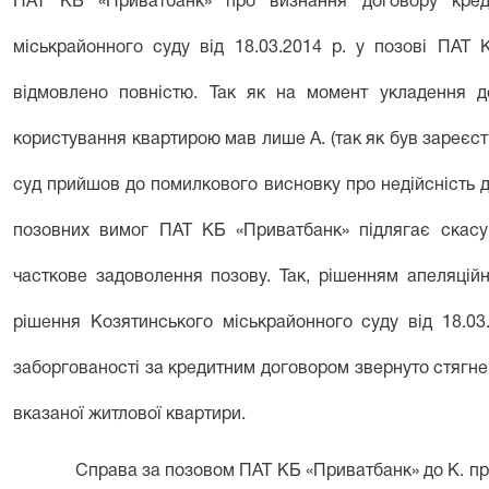
ПАТ КБ «Приватбанк» про визнання договору креди
міськрайонного суду від 18.03.2014 р. у позові ПАТ 
відмовлено повністю. Так як на момент укладення д
користування квартирою мав лише А. (так як був зареєстр
суд прийшов до помилкового висновку про недійсність до
позовних вимог ПАТ КБ «Приватбанк» підлягає скас
часткове задоволення позову. Так, рішенням апеляційно
рішення Козятинського міськрайонного суду від 18.03
заборгованості за кредитним договором звернуто стягнен
вказаної житлової квартири.
Справа за позовом ПАТ КБ «Приватбанк» до К. пр