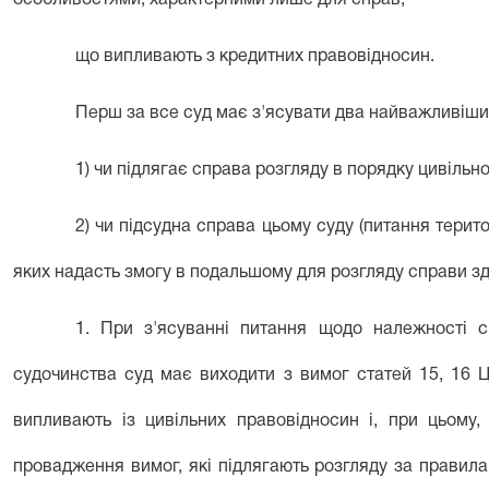
особливостями, характерними лише для справ,
що випливають з кредитних правовідносин.
Перш за все суд має з'ясувати два найважливіши
1) чи підлягає справа розгляду в порядку цивільн
2) чи підсудна справа цьому суду (питання терит
яких надасть змогу в подальшому для розгляду справи зді
1. При з'ясуванні питання щодо належності с
судочинства суд має виходити з вимог статей 15, 16 
випливають із цивільних правовідносин і, при цьому,
провадження вимог, які підлягають розгляду за правила