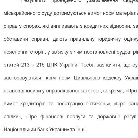
Результати проведеного узагальнення свідч
міськрайонного суду дотримуються вимог норм матеріаль
справ у спорах, які випливають з кредитних відносин, 
обставини справи, дають правильну юридичну оцінк
пояснення сторін, у зв’язку з чим постановлені судові
статей 213 – 215 ЦПК України. Треба зазначити, що с
застосовуються, крім норм Цивільного кодексу Україн
правовідносини у справах даної категорії, зокрема, «Про
вимог кредиторів та реєстрацію обтяжень», «Про банки
спілки», «Про фінансові послуги та державне регул
Національний банк України» та інші.