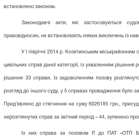
встановлено законом.
Законодавчі акти, які застосовуються су
правовідносин, не встановлюють ніяких виключень із на
У І півріччі 2014 р. Козятинським міськрайонним 
цивільних справ даної категорії, із ухваленням рішення 
рішення 33 справи. Із задоволенням позову розглянут
розгляд до іншого суду, у 5 справах провадження було за
Пред’явлено до стягнення на суму 6026185 грн., прису
нерозглянутих справ за звітний період – 44, зупинено пр
Із них справа за позовом Р. до ПАТ «ОТП Ба