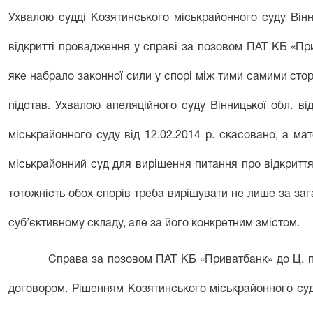
Ухвалою судді Козятинського міськрайонного суду Вінни
відкритті провадження у справі за позовом ПАТ КБ «При
яке набрало законної сили у спорі між тими самими сто
підстав. Ухвалою апеляційного суду Вінницької обл. ві
міськрайонного суду від 12.02.2014 р. скасовано, а м
міськрайонний суд для вирішення питання про відкриття
тотожність обох спорів треба вирішувати не лише за за
суб’єктивному складу, але за його конкретним змістом.
Справа за позовом ПАТ КБ «Приватбанк» до Ц. п
договором. Рішенням Козятинського міськрайонного суду