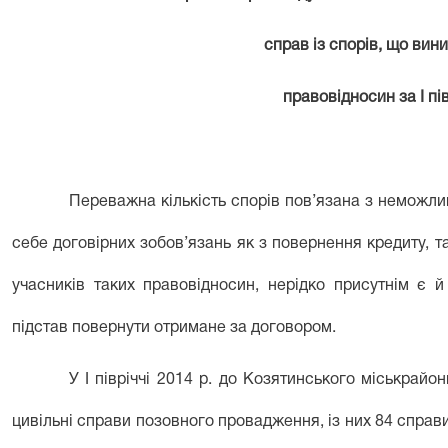
справ із спорів, що вин
правовідносин за І пі
Переважна кількість спорів пов’язана з неможл
себе договірних зобов’язань як з повернення кредиту, та
учасників таких правовідносин, нерідко присутнім є 
підстав повернути отримане за договором.
У І півріччі 2014 р. до Козятинського міськрайо
цивільні справи позовного провадження, із них 84 справ