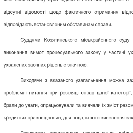
якої позичальнику було відкрито поточний рахунок. А 
відсутні відомості щодо фактичного отримання відп
відповідають встановленим обставинам справи.
Суддями Козятинського міськрайонного суду 
виконання вимог процесуального закону у частині ух
ухвалених заочних рішень є значною.
Виходячи з вказаного узагальнення можна за
проблемні питання при розгляді справ даної категорії
брали до уваги, опрацьовували та вивчали їх зміст раз
кредитних правовідносин, для подальшого винесення зак