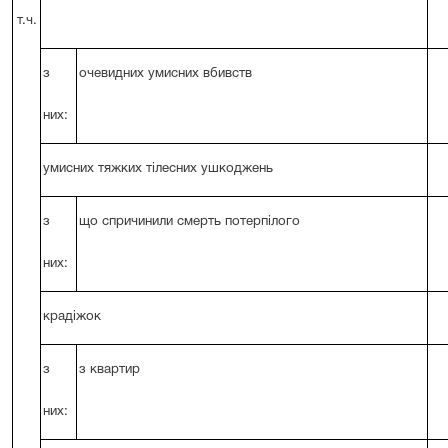
т.ч.
з
очевидних умисних вбивств
них:
умисних тяжких тілесних ушкоджень
з
що спричинили смерть потерпілого
них:
крадіжок
з
з квартир
них: