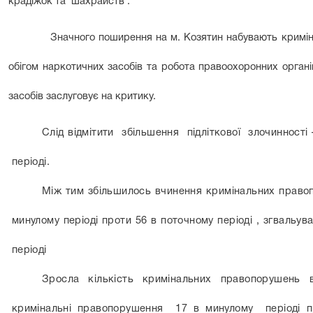
крадіжок та шахрайств .
Значного поширення на м. Козятин набувають кримін
обігом наркотичних засобів та робота правоохоронних органі
засобів заслуговує на критику.
Слід відмітити збільшення підліткової злочинності
періоді.
Між тим збільшилось вчинення кримінальних право
минулому періоді проти 56 в поточному періоді , згвальув
періоді
Зросла кількість кримінальних правопорушень 
кримінальні правопорушення 17 в минулому періоді 