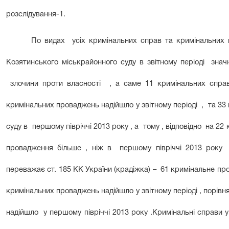
розслідування-1.
По видах усіх кримінальних справ та кримінальних пр
Козятинського міськрайонного суду в звітному періоді зна
злочини проти власності , а саме 11 кримінальних спра
кримінальних проваджень надійшло у звітному періоді , та 3
суду в першому півріччі 2013 року , а тому , відповідно на 2
провадження більше , ніж в першому півріччі 2013 року 
переважає ст. 185 КК України (крадіжка) – 61 кримінальне пр
кримінальних проваджень надійшло у звітному періоді , порівн
надійшло у першому півріччі 2013 року .Кримінальні справи у