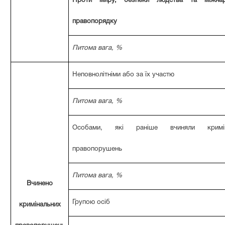
Проти миру, безпеки людства та міжнар
правопорядку
Питома вага, %
Неповнолітніми або за їх участю
Питома вага, %
Особами, які раніше вчиняли кримін
правопорушень
Питома вага, %
Вчинено
Групою осіб
кримінальних