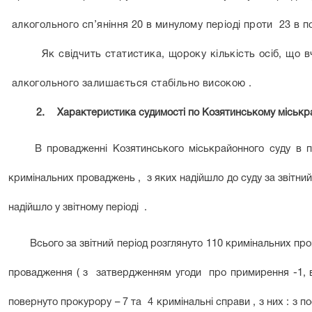
алкогольного сп’яніння 20 в минулому періоді проти 23 в по
Як свідчить статистика, щороку кількість осіб, що
алкогольного залишається стабільно високою .
2.
Характеристика судимості по Козятинському міськра
В провадженні Козятинського міськрайонного суду в пе
кримінальних проваджень , з яких надійшло до суду за звітний
надійшло у звітному періоді .
Всього за звітний період розглянуто 110 кримінальних пров
провадження ( з затвердженням угоди про примирення -1, ви
повернуто прокурору – 7 та 4 кримінальні справи , з них : з 