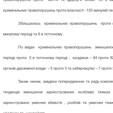
правопорушень проти життя та здоров'я особи -95 в мин
кримінальних правопорушень проти власності -133 минулий пер
Збільшилась кримінальних правопорушень проти ви
минулому періоді та 6 в поточному .
По видах кримінальних правопорушень зменшилос
періоді проти 0 в поточному періоді , крадіжок – 94 проти
органів державної влади – 5 проти 3 та хабарництво – 7 проти 
Таким чином, завдяки попередженню та ряду компле
тенденція зменшення зареєстрованих особливо тяжких 
зареєстровано умисних вбивств , розбоїв та умисних тяжк