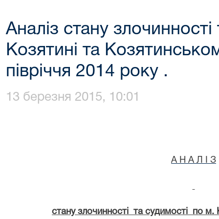
Аналіз стану злочинності 
Козятині та Козятинсько
півріччя 2014 року .
13 березня 2015, 10:01
А Н А Л I З
стану злочинності та судимості по м.