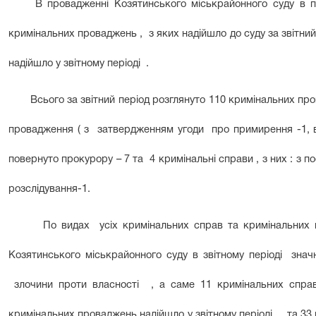
В провадженні Козятинського міськрайонного суду в пе
кримінальних проваджень , з яких надійшло до суду за звітний
надійшло у звітному періоді .
Всього за звітний період розглянуто 110 кримінальних пров
провадження ( з затвердженням угоди про примирення -1, ви
повернуто прокурору – 7 та 4 кримінальні справи , з них : з 
розслідування-1.
По видах усіх кримінальних справ та кримінальних пр
Козятинського міськрайонного суду в звітному періоді зна
злочини проти власності , а саме 11 кримінальних спра
кримінальних проваджень надійшло у звітному періоді , та 3