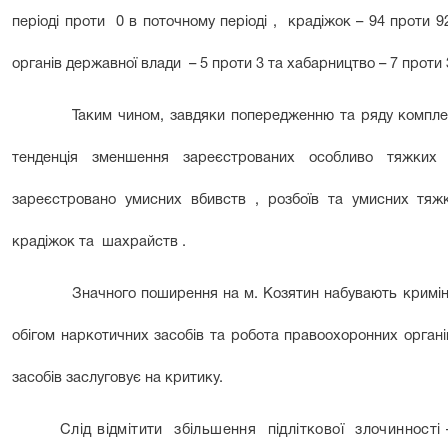
періоді проти 0 в поточному періоді , крадіжок – 94 проти
органів державної влади – 5 проти 3 та хабарництво – 7 проти 
Таким чином, завдяки попередженню та ряду компле
тенденція зменшення зареєстрованих особливо тяжких 
зареєстровано умисних вбивств , розбоїв та умисних тяжк
крадіжок та шахрайств .
Значного поширення на м. Козятин набувають кримін
обігом наркотичних засобів та робота правоохоронних органі
засобів заслуговує на критику.
Слід відмітити збільшення підліткової злочинності