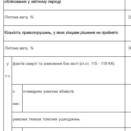
облікованих у звітному періоді
Питома вага, %
2
Кількість правопорушень, у яких кінцеве рішення не прийнято
Питома вага, %
3
у
фактів смерті та зникнення без вісті (ст.ст. 115 - 118 КК)
т.ч.
з
очевидних умисних вбивств
них:
умисних тяжких тілесних ушкоджень