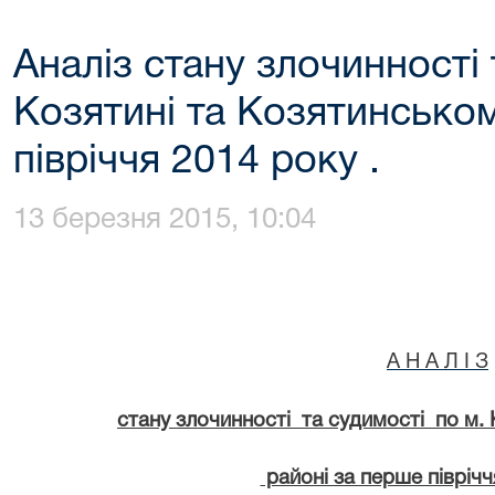
Аналіз стану злочинності 
Козятині та Козятинсько
півріччя 2014 року .
13 березня 2015, 10:04
А Н А Л I З
стану злочинності та судимості по м.
районі за перше піврічч