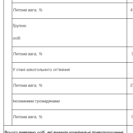
Питома вага, %
4
Групою
осіб
Питома вага, %
У стані алкогольного сп’яніння
Питома вага, %
2
Іноземними громадянами
Питома вага, %
Всього виявлено осіб, які вчинили кримінальні правопорушення