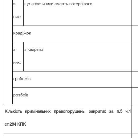
з
що спричинили смерть потерпілого
них:
крадіжок
з
з квартир
них:
грабежів
розбоїв
Кількість кримінальних правопорушень, закритих за п.5 ч.1
ст.284 КПК